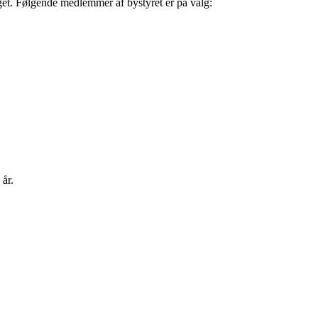
valget. Følgende medlemmer af bystyret er på valg:
 år.