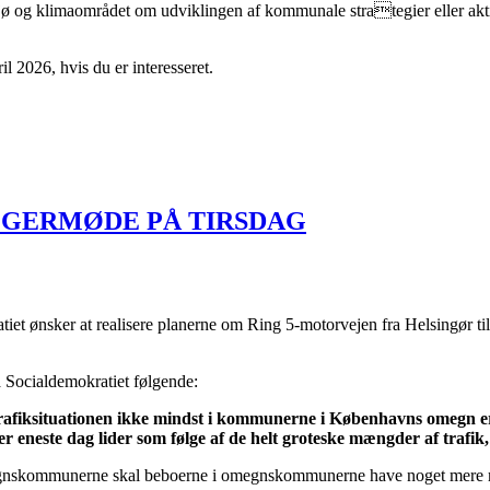
ø og klimaområdet om udviklingen af kommunale strategier eller aktiv
l 2026, hvis du er interesseret.
ÆLGERMØDE PÅ TIRSDAG
atiet ønsker at realisere planerne om Ring 5-motorvejen fra Helsingør t
a Socialdemokratiet følgende:
afiksituationen ikke mindst i kommunerne i Københavns omegn er 
 eneste dag lider som følge af de helt groteske mængder af trafik,
omegnskommunerne skal beboerne i omegnskommunerne have noget mere mot