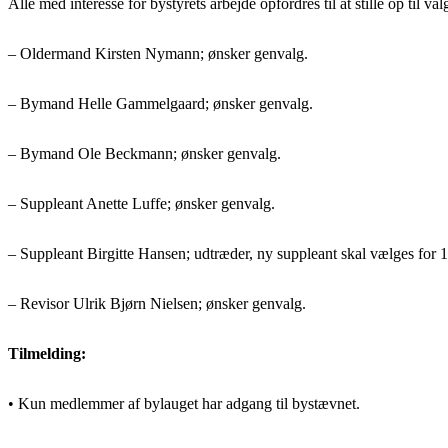
Alle med interesse for bystyrets arbejde opfordres til at stille op til 
– Oldermand Kirsten Nymann; ønsker genvalg.
– Bymand Helle Gammelgaard; ønsker genvalg.
– Bymand Ole Beckmann; ønsker genvalg.
– Suppleant Anette Luffe; ønsker genvalg.
– Suppleant Birgitte Hansen; udtræder, ny suppleant skal vælges for 1
– Revisor Ulrik Bjørn Nielsen; ønsker genvalg.
Tilmelding:
• Kun medlemmer af bylauget har adgang til bystævnet.