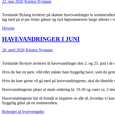
22. maj 2026
Kirsten Nymann
Torslunde Bylaug inviterer på skønne havevandringer to sommeraftener
tag med på et par friske gåture og nyd højsommerens lange aftener i
Diverse
HAVEVANDRINGER I JUNI
28. april 2026
Kirsten Nymann
Torslunde Bystyre inviterer til havevandringer den 2. og 25. juni i d
Hvis du har en pæn, vild eller måske bare hyggelig have, som du gerne 
Hvis du bare gerne vil gå med på havevandringerne, skal du tilmelde d
Havevandringerne plejer at starte omkring kl. 19.30 og varer ca. 2 time
Havevandringerne har til formål at inspirere os alle til, hvordan vi ka
hyggelig gåtur på en sommeraften.
Referater af bystyremøder