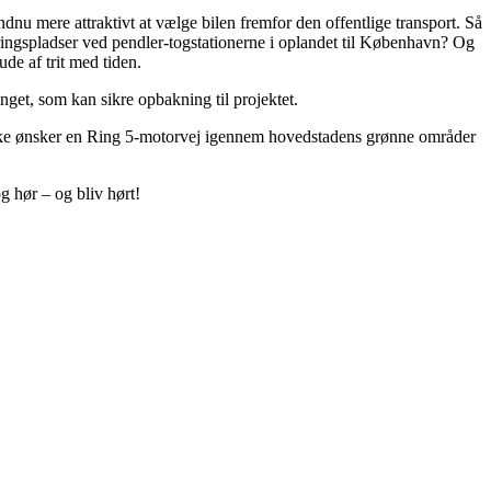
nu mere attraktivt at vælge bilen fremfor den offentlige transport. Så
rkeringspladser ved pendler-togstationerne i oplandet til København? Og
de af trit med tiden.
get, som kan sikre opbakning til projektet.
 ikke ønsker en Ring 5-motorvej igennem hovedstadens grønne områder
g hør – og bliv hørt!