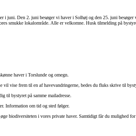
 i juni. Den 2. juni besøger vi haver i Solhøj og den 25. juni besøger 
 vores smukke lokalområde. Alle er velkomne. Husk tilmelding på bysty
e skønne haver i Torslunde og omegn.
vil vise frem til en af havevandringerne, bedes du fluks skrive til bys
ig til bystyret på samme mailadresse.
r. Information om tid og sted følger.
n øge biodiversiteten i vores private haver. Samtidigt får du mulighed f