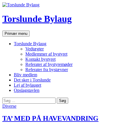
Hop
til
indhold
Torslunde Bylaug
Søg
Primær menu
Torslunde Bylaug
Vedtægter
Medlemmer af bystyret
Kontakt bystyret
Referater af bystyremøder
Referater fra bystævner
Bliv medlem
Det sker i Torslunde
Lej af bylauget
Opslagstavlen
Søg
efter:
Diverse
TA’ MED PÅ HAVEVANDRING