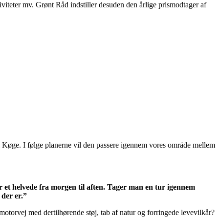
iteter mv. Grønt Råd indstiller desuden den årlige prismodtager af
il Køge. I følge planerne vil den passere igennem vores område mellem
et helvede fra morgen til aften. Tager man en tur igennem
 der er.”
orvej med dertilhørende støj, tab af natur og forringede levevilkår?