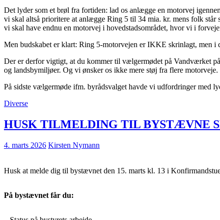
Det lyder som et brøl fra fortiden: lad os anlægge en motorvej igenne
vi skal altså prioritere at anlægge Ring 5 til 34 mia. kr. mens folk st
vi skal have endnu en motorvej i hovedstadsområdet, hvor vi i forvejen
Men budskabet er klart: Ring 5-motorvejen er IKKE skrinlagt, men i dv
Der er derfor vigtigt, at du kommer til vælgermødet på Vandværket p
og landsbymiljøer. Og vi ønsker os ikke mere støj fra flere motorveje.
På sidste vælgermøde ifm. byrådsvalget havde vi udfordringer med lyd
Diverse
HUSK TILMELDING TIL BYSTÆVNE SE
4. marts 2026
Kirsten Nymann
Husk at melde dig til bystævnet den 15. marts kl. 13 i Konfirmandstuen
På bystævnet får du:
– Status på bystyrets arbejde.