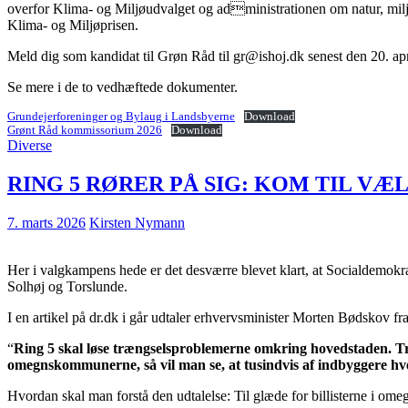
overfor Klima- og Miljøudvalget og administrationen om natur, milj
Klima- og Miljøprisen.
Meld dig som kandidat til Grøn Råd til gr@ishoj.dk senest den 20. apri
Se mere i de to vedhæftede dokumenter.
Grundejerforeninger og Bylaug i Landsbyerne
Download
Grønt Råd kommissorium 2026
Download
Diverse
RING 5 RØRER PÅ SIG: KOM TIL V
7. marts 2026
Kirsten Nymann
Her i valgkampens hede er det desværre blevet klart, at Socialdemokr
Solhøj og Torslunde.
I en artikel på dr.dk i går udtaler erhvervsminister Morten Bødskov fr
“
Ring 5 skal løse trængselsproblemerne omkring hovedstaden. Tr
omegnskommunerne, så vil man se, at tusindvis af indbyggere hver
Hvordan skal man forstå den udtalelse: Til glæde for billisterne i 