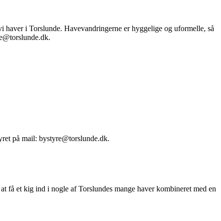
vi haver i Torslunde. Havevandringerne er hyggelige og uformelle, så
re@torslunde.dk.
tyret på mail: bystyre@torslunde.dk.
or at få et kig ind i nogle af Torslundes mange haver kombineret med en