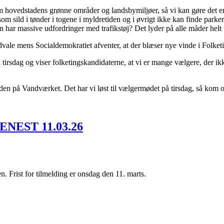
m hovedstadens grønne områder og landsbymiljøer, så vi kan gøre det end
år som sild i tønder i togene i myldretiden og i øvrigt ikke kan finde pa
 har massive udfordringer med trafikstøj? Det lyder på alle måder helt u
ale mens Socialdemokratiet afventer, at der blæser nye vinde i Folketin
å tirsdag og viser folketingskandidaterne, at vi er mange vælgere, der
en på Vandværket. Det har vi løst til vælgermødet på tirsdag, så kom o
NEST 11.03.26
. Frist for tilmelding er onsdag den 11. marts.