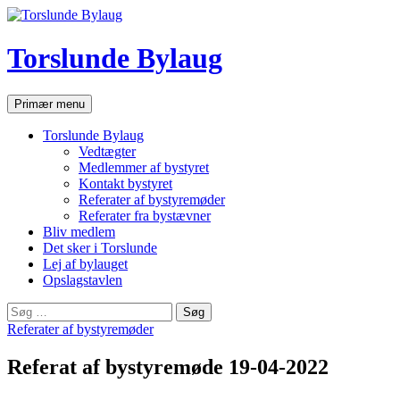
Hop
til
indhold
Torslunde Bylaug
Søg
Primær menu
Torslunde Bylaug
Vedtægter
Medlemmer af bystyret
Kontakt bystyret
Referater af bystyremøder
Referater fra bystævner
Bliv medlem
Det sker i Torslunde
Lej af bylauget
Opslagstavlen
Søg
efter:
Referater af bystyremøder
Referat af bystyremøde 19-04-2022