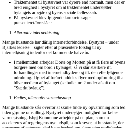
Traktementet til bystævnet var dyrere end normalt, men der er
bred enighed i bystyret om at traktementet understøtter
bylaugets arbejde og byens sociale fællesskab.
På bystævnet blev følgende konkrete sager
præsenteret/foreslået:
Alternativ internetløsning
Mange husstande har dårlig internetforbindelse. Bystyret – under
Bjarkes ledelse – sigter efter at præsentere forslag til ny
internetløsning indenfor det kommende halve år.
I mellemtiden arbejder Dorte og Morten på at få flere af byens
borgere med om bord i bylauget, så vi står stærkere ift.
forhandlinger med internetudbydere og ift. den efterfølgende
udrulning. I løbet af foråret uddeles flyer med opfordring til at
blive medlem af bylauget (se bullet nr. 2 under afsnit om
”Stærkt bylaug”).
Fælles, alternativ varmeløsning
Mange husstande står overfor at skulle finde ny opvarmning som led
i den grønne omstilling. Bystyret undersøger mulighed for fælles
varmeløsning. Ishøj Kommune arbejder på en plan, som nu
accelereres af regeringens nye udspil, som kræver, at husstande, der
opvarmes af naturgas, skal have besked om alternative muligheder