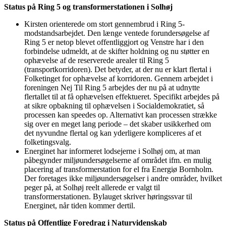
Status på Ring 5 og transformerstationen i Solhøj
Kirsten orienterede om stort gennembrud i Ring 5-
modstandsarbejdet. Den længe ventede forundersøgelse af
Ring 5 er netop blevet offentliggjort og Venstre har i den
forbindelse udmeldt, at de skifter holdning og nu støtter en
ophævelse af de reserverede arealer til Ring 5
(transportkorridoren). Det betyder, at der nu er klart flertal i
Folketinget for ophævelse af korridoren. Gennem arbejdet i
foreningen Nej Til Ring 5 arbejdes der nu på at udnytte
flertallet til at få ophævelsen effektueret. Specifikt arbejdes på
at sikre opbakning til ophævelsen i Socialdemokratiet, så
processen kan speedes op. Alternativt kan processen strække
sig over en meget lang periode – det skaber usikkerhed om
det nyvundne flertal og kan yderligere kompliceres af et
folketingsvalg.
Energinet har informeret lodsejerne i Solhøj om, at man
påbegynder miljøundersøgelserne af området ifm. en mulig
placering af transformerstation for el fra Energiø Bornholm.
Der foretages ikke miljøundersøgelser i andre områder, hvilket
peger på, at Solhøj reelt allerede er valgt til
transformerstationen. Bylauget skriver høringssvar til
Energinet, når tiden kommer dertil.
Status på Offentlige Foredrag i Naturvidenskab