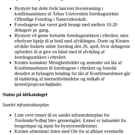
Bystyret har dette forår lanceret livestreaming i
konfirmandstuen af Århus Universitets foredragsrække
Offentlige Foredrag i Naturvidenskab.
Foredragene har været godt besøgt med mellem 10-20
deltagere pr. gang.
Bystyret vil gerne fortsætte foredragsrækken i efteråret, men
efterlyser hjælp til at bistå med afviklingen. Dorte og Kirsten
afvikler forårets sidste foredrag den 26. april, hvor deltagerne
opfordres til at give en hånd med til afvikling af
foredragsrækken i efteråret.
Kirsten kontakter Menighedsrådet og anmoder om lån af
Konfirmandstuen til foredragene i efteråret og foreslår
desuden at bylaugets betaling for lån af Konfirmandstuen går
til etablering af internetforbindelse og indkøb af
lærred/projector/højttaler.
Status på idékataloget
Samlet infrastrukturplan
Liste over emner til en samlet infrastrukturplan for
Torslunde/Solhøj blev gennemgået. Emner er indsamlet fra
borgerinput og input fra bystyremedlemmer.
Kirsten afstemmer listen med Ole for at afklare eventuelle