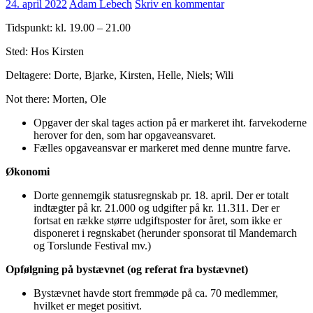
24. april 2022
Adam Lebech
Skriv en kommentar
Tidspunkt: kl. 19.00 – 21.00
Sted: Hos Kirsten
Deltagere: Dorte, Bjarke, Kirsten, Helle, Niels; Wili
Not there: Morten, Ole
Opgaver der skal tages action på er markeret iht. farvekoderne
herover for den, som har opgaveansvaret.
Fælles opgaveansvar er markeret med denne muntre farve.
Økonomi
Dorte gennemgik statusregnskab pr. 18. april. Der er totalt
indtægter på kr. 21.000 og udgifter på kr. 11.311. Der er
fortsat en række større udgiftsposter for året, som ikke er
disponeret i regnskabet (herunder sponsorat til Mandemarch
og Torslunde Festival mv.)
Opfølgning på bystævnet (og referat fra bystævnet)
Bystævnet havde stort fremmøde på ca. 70 medlemmer,
hvilket er meget positivt.