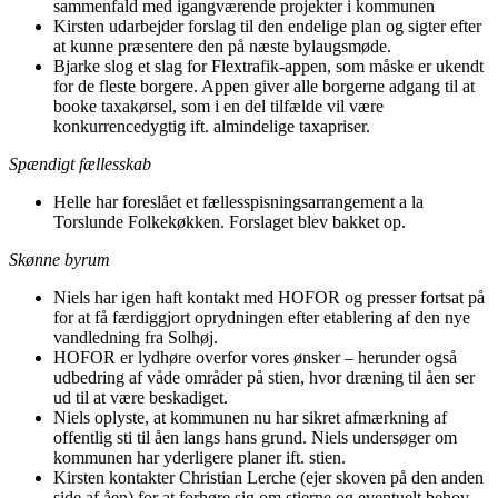
sammenfald med igangværende projekter i kommunen
Kirsten udarbejder forslag til den endelige plan og sigter efter
at kunne præsentere den på næste bylaugsmøde.
Bjarke slog et slag for Flextrafik-appen, som måske er ukendt
for de fleste borgere. Appen giver alle borgerne adgang til at
booke taxakørsel, som i en del tilfælde vil være
konkurrencedygtig ift. almindelige taxapriser.
Spændigt fællesskab
Helle har foreslået et fællesspisningsarrangement a la
Torslunde Folkekøkken. Forslaget blev bakket op.
Skønne byrum
Niels har igen haft kontakt med HOFOR og presser fortsat på
for at få færdiggjort oprydningen efter etablering af den nye
vandledning fra Solhøj.
HOFOR er lydhøre overfor vores ønsker – herunder også
udbedring af våde områder på stien, hvor dræning til åen ser
ud til at være beskadiget.
Niels oplyste, at kommunen nu har sikret afmærkning af
offentlig sti til åen langs hans grund. Niels undersøger om
kommunen har yderligere planer ift. stien.
Kirsten kontakter Christian Lerche (ejer skoven på den anden
side af åen) for at forhøre sig om stierne og eventuelt behov