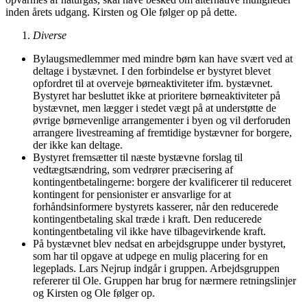
inden årets udgang. Kirsten og Ole følger op på dette.
Diverse
Bylaugsmedlemmer med mindre børn kan have svært ved at
deltage i bystævnet. I den forbindelse er bystyret blevet
opfordret til at overveje børneaktiviteter ifm. bystævnet.
Bystyret har besluttet ikke at prioritere børneaktiviteter på
bystævnet, men lægger i stedet vægt på at understøtte de
øvrige børnevenlige arrangementer i byen og vil derforuden
arrangere livestreaming af fremtidige bystævner for borgere,
der ikke kan deltage.
Bystyret fremsætter til næste bystævne forslag til
vedtægtsændring, som vedrører præcisering af
kontingentbetalingerne: borgere der kvalificerer til reduceret
kontingent for pensionister er ansvarlige for at
forhåndsinformere bystyrets kasserer, når den reducerede
kontingentbetaling skal træde i kraft. Den reducerede
kontingentbetaling vil ikke have tilbagevirkende kraft.
På bystævnet blev nedsat en arbejdsgruppe under bystyret,
som har til opgave at udpege en mulig placering for en
legeplads. Lars Nejrup indgår i gruppen. Arbejdsgruppen
refererer til Ole. Gruppen har brug for nærmere retningslinjer
og Kirsten og Ole følger op.