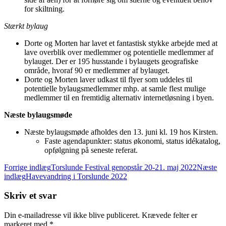
for skiltning.
Stærkt bylaug
Dorte og Morten har lavet et fantastisk stykke arbejde med at
lave overblik over medlemmer og potentielle medlemmer af
bylauget. Der er 195 husstande i bylaugets geografiske
område, hvoraf 90 er medlemmer af bylauget.
Dorte og Morten laver udkast til flyer som uddeles til
potentielle bylaugsmedlemmer mhp. at samle flest mulige
medlemmer til en fremtidig alternativ internetløsning i byen.
Næste bylaugsmøde
Næste bylaugsmøde afholdes den 13. juni kl. 19 hos Kirsten.
Faste agendapunkter: status økonomi, status idékatalog,
opfølgning på seneste referat.
Indlægsnavigation
Forrige indlæg
Torslunde Festival genopstår 20-21. maj 2022
Næste
indlæg
Havevandring i Torslunde 2022
Skriv et svar
Din e-mailadresse vil ikke blive publiceret.
Krævede felter er
markeret med
*