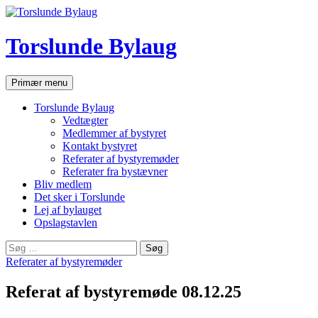
Hop
til
indhold
Torslunde Bylaug
Søg
Primær menu
Torslunde Bylaug
Vedtægter
Medlemmer af bystyret
Kontakt bystyret
Referater af bystyremøder
Referater fra bystævner
Bliv medlem
Det sker i Torslunde
Lej af bylauget
Opslagstavlen
Søg
efter:
Referater af bystyremøder
Referat af bystyremøde 08.12.25