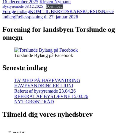
16. december 2025
Kirsten Nymann
Bystyremøde 08.12.2025
Download
Indlægsnavigation
Forrige indlæg
KOM TIL BEREDSKABSKURSUS
Næste
indlæg
Fællesspisning d. 27. januar 2026
Forening for landsbyen Torslunde og
omegn
Torslunde Bylaug på Facebook
Seneste indlæg
TA’ MED PÅ HAVEVANDRING
HAVEVANDRINGER I JUNI
Referat af bystyremøde 23.04.26
REFERAT AF BYSTÆVNE 15.03.26
NYT GRØNT RÅD
Tilmeld dig vores nyhedsbrev