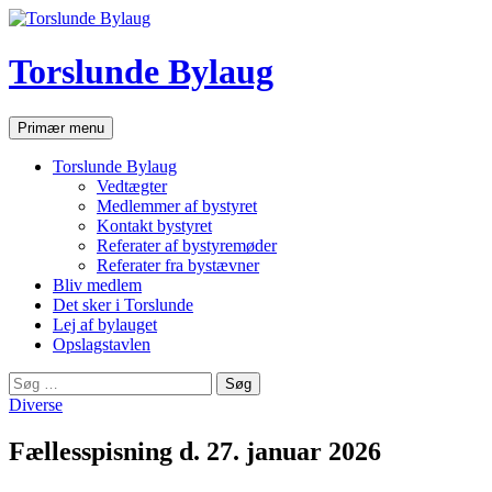
Hop
til
indhold
Torslunde Bylaug
Søg
Primær menu
Torslunde Bylaug
Vedtægter
Medlemmer af bystyret
Kontakt bystyret
Referater af bystyremøder
Referater fra bystævner
Bliv medlem
Det sker i Torslunde
Lej af bylauget
Opslagstavlen
Søg
efter:
Diverse
Fællesspisning d. 27. januar 2026