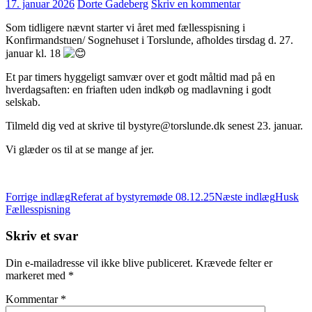
17. januar 2026
Dorte Gadeberg
Skriv en kommentar
Som tidligere nævnt starter vi året med fællesspisning i
Konfirmandstuen/ Sognehuset i Torslunde, afholdes tirsdag d. 27.
januar kl. 18
Et par timers hyggeligt samvær over et godt måltid mad på en
hverdagsaften: en friaften uden indkøb og madlavning i godt
selskab.
Tilmeld dig ved at skrive til bystyre@torslunde.dk senest 23. januar.
Vi glæder os til at se mange af jer.
Indlægsnavigation
Forrige indlæg
Referat af bystyremøde 08.12.25
Næste indlæg
Husk
Fællesspisning
Skriv et svar
Din e-mailadresse vil ikke blive publiceret.
Krævede felter er
markeret med
*
Kommentar
*