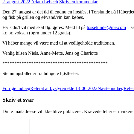
2. august 2022
Adam Lebech
Skriv en kommentar
Den 27. august er det tid til endnu en høstfest i Torslunde på Håberdet
og fisk på grillen og øl/vand/vin kan købes.
Hvis du/I vil med skal flg. gøres: Meld til på
tosselunde@me.com
– se
kr. pr. voksen (børn under 12 gratis).
Vi håber mange vil være med til at vedligeholde traditionen.
Venlig hilsen Niels, Anne-Mette, Jens og Charlotte
********************************************
Stemningsbilleder fra tidligere høstfester:
Indlægsnavigation
Forrige indlæg
Referat af bystyremøde 13-06-2022
Næste indlæg
Refer
Skriv et svar
Din e-mailadresse vil ikke blive publiceret.
Krævede felter er marker