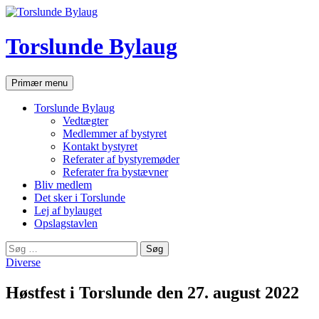
Hop
til
indhold
Torslunde Bylaug
Søg
Primær menu
Torslunde Bylaug
Vedtægter
Medlemmer af bystyret
Kontakt bystyret
Referater af bystyremøder
Referater fra bystævner
Bliv medlem
Det sker i Torslunde
Lej af bylauget
Opslagstavlen
Søg
efter:
Diverse
Høstfest i Torslunde den 27. august 2022