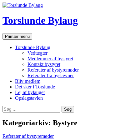
Hop
til
indhold
Torslunde Bylaug
Søg
Primær menu
Torslunde Bylaug
Vedtægter
Medlemmer af bystyret
Kontakt bystyret
Referater af bystyremøder
Referater fra bystævner
Bliv medlem
Det sker i Torslunde
Lej af bylauget
Opslagstavlen
Søg
efter:
Kategoriarkiv: Bystyre
Referater af bystyremøder