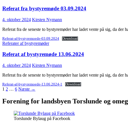
Referat fra bystyremøde 03.09.2024
4. oktober 2024
Kirsten Nymann
Referat fra de seneste to bystyremøder har ladet vente på sig, da de
Referat-af-bystyremoede-03.09.2024
Download
Referater af bystyremøder
Referat af bystyremøde 13.06.2024
4. oktober 2024
Kirsten Nymann
Referat fra de seneste to bystyremøder har ladet vente på sig, da der
Referat-af-bystyremoede-13.06.2024-1
Download
Indlægsnavigation
1
2
…
6
Næste →
Forening for landsbyen Torslunde og ome
Torslunde Bylaug på Facebook