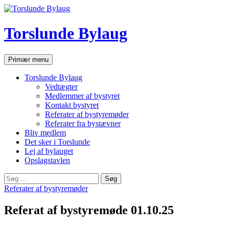
Hop
til
indhold
Torslunde Bylaug
Søg
Primær menu
Torslunde Bylaug
Vedtægter
Medlemmer af bystyret
Kontakt bystyret
Referater af bystyremøder
Referater fra bystævner
Bliv medlem
Det sker i Torslunde
Lej af bylauget
Opslagstavlen
Søg
efter:
Referater af bystyremøder
Referat af bystyremøde 01.10.25