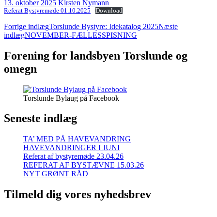
13. oktober 2025
Kirsten Nymann
Referat Bystyremøde 01.10.2025
Download
Indlægsnavigation
Forrige indlæg
Torslunde Bystyre: Idekatalog 2025
Næste
indlæg
NOVEMBER-FÆLLESSPISNING
Forening for landsbyen Torslunde og
omegn
Torslunde Bylaug på Facebook
Seneste indlæg
TA’ MED PÅ HAVEVANDRING
HAVEVANDRINGER I JUNI
Referat af bystyremøde 23.04.26
REFERAT AF BYSTÆVNE 15.03.26
NYT GRØNT RÅD
Tilmeld dig vores nyhedsbrev