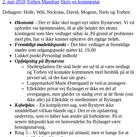
2. maj 2018
Torben Mandrup
Skriv en kommentar
Deltagere: Helle, Wili, Nickolas, David, Mogens, Niels og Torben
Økonomi
–
Der er ikke sket noget nyt siden Bystævnet. Vi vil
opfordre via hjemmesiden, til at alle betaler det ekstra
kontingent som blev vedtaget sidste år. På grund af problemer
med pbs, har vi ikke kunnet opkræve det rigtige beløb.
Fremtidigt mødetidspunkt –
Det blev vedtaget at fremtidige
møder som udgangspunkt starter kl. 19.00
Lukket punkt Personligt indhold
Opfølgning på Bystævne
Shelterpladsen De små bede ser ud til at være nedlagt
og Torben vil kontakte kommunen med henblik på at få
jævnet ud, så der kan sås græs.
Loppemarked Marie Østergaard er ved at arrangere.
Ellekildes privat vej Bylauget er ikke en del af
overgangen, men glæder os stadig over at de fleste (om
ikke alle) på Ellekilde er medlemmer af Bylauget.
Kabelplus
–
En kompliceret sag, som Bystyret ikke
umiddelbart vil/kan blande sig i. Der er en opdatering
undervejs, som vi håber kan ændre på forholdene. På et
senere tidspunkt kan en henvendelse fra Bylauget være
hensigtsmæssig.
Ring 5 – Vi følger projektet på afstand, men er bange for at