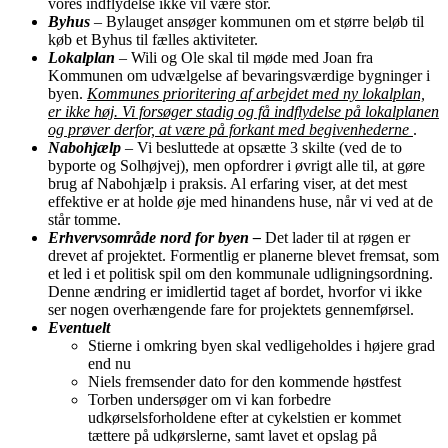
vores indflydelse ikke vil være stor.
Byhus
–
Bylauget ansøger kommunen om et større beløb til
køb et Byhus til fælles aktiviteter.
Lokalplan
–
Wili og Ole skal til møde med Joan fra
Kommunen om udvælgelse af bevaringsværdige bygninger i
byen.
Kommunes prioritering af arbejdet med ny lokalplan,
er ikke høj. Vi forsøger stadig og få indflydelse på lokalplanen
og prøver derfor, at være på forkant med begivenhederne
.
Nabohjælp
–
Vi besluttede at opsætte 3 skilte (ved de to
byporte og Solhøjvej), men opfordrer i øvrigt alle til, at gøre
brug af Nabohjælp i praksis. Al erfaring viser, at det mest
effektive er at holde øje med hinandens huse, når vi ved at de
står tomme.
Erhvervsområde nord for byen –
Det lader til at røgen er
drevet af projektet. Formentlig er planerne blevet fremsat, som
et led i et politisk spil om den kommunale udligningsordning.
Denne ændring er imidlertid taget af bordet, hvorfor vi ikke
ser nogen overhængende fare for projektets gennemførsel.
Eventuelt
Stierne i omkring byen skal vedligeholdes i højere grad
end nu
Niels fremsender dato for den kommende høstfest
Torben undersøger om vi kan forbedre
udkørselsforholdene efter at cykelstien er kommet
tættere på udkørslerne, samt lavet et opslag på