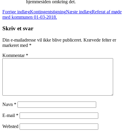
hjemmesiden omkring det.
Indlægsnavigation
Forrige indlæg
Kontingentstigning
Næste indlæg
Referat af møde
med kommunen 01-03-2018.
Skriv et svar
Din e-mailadresse vil ikke blive publiceret.
Krævede felter er
markeret med
*
Kommentar
*
Navn
*
E-mail
*
Websted