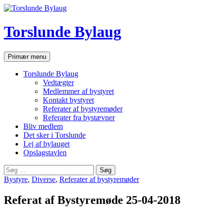
Hop
til
indhold
Torslunde Bylaug
Søg
Primær menu
Torslunde Bylaug
Vedtægter
Medlemmer af bystyret
Kontakt bystyret
Referater af bystyremøder
Referater fra bystævner
Bliv medlem
Det sker i Torslunde
Lej af bylauget
Opslagstavlen
Søg
efter:
Bystyre
,
Diverse
,
Referater af bystyremøder
Referat af Bystyremøde 25-04-2018