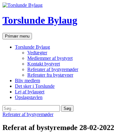
Hop
til
indhold
Torslunde Bylaug
Søg
Primær menu
Torslunde Bylaug
Vedtægter
Medlemmer af bystyret
Kontakt bystyret
Referater af bystyremøder
Referater fra bystævner
Bliv medlem
Det sker i Torslunde
Lej af bylauget
Opslagstavlen
Søg
efter:
Referater af bystyremøder
Referat af bystyremøde 28-02-2022