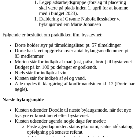
Legepladsarbejdsgruppe (forslag til placering
skal være på plads inden 1. april for at komme
med i budget 2023).
Etablering af Grønne Nabofællesskaber v.
bylaugsmedlem Marie Johansen
Følgende er besluttet om praktikken ifm. bystævnet:
Dorte holder styr på tilmeldingsliste: pt. 57 tilmeldinger
Dorte har lavet opgørelse over antal bylaugsmedlemmer: pt.
83 medlemmer
Morten står for indkøb af mad (ost, pølse, brød) til bystævnet.
Budget på kr. 100 pr. deltager er godkendt.
Niels står for indkøb af vin.
Kirsten står for indkøb af øl og vand.
Alle mødes til klargøring af konfirmandstuen kl. 12 (Dorte har
nøgle).
Næste bylaugsmøde
Kirsten udsender Doodle til næste bylaugsmøde, når det nye
bystyre er konstitueret efter bystævnet.
Kirsten udsender agenda nogle dage før mødet:
Faste agendapunkter: status økonomi, status idékatalog,
opfølgning på seneste referat.