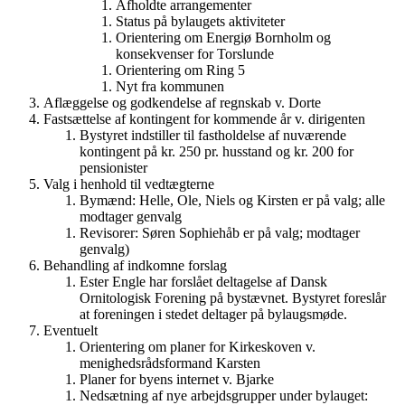
Afholdte arrangementer
Status på bylaugets aktiviteter
Orientering om Energiø Bornholm og
konsekvenser for Torslunde
Orientering om Ring 5
Nyt fra kommunen
Aflæggelse og godkendelse af regnskab v. Dorte
Fastsættelse af kontingent for kommende år v. dirigenten
Bystyret indstiller til fastholdelse af nuværende
kontingent på kr. 250 pr. husstand og kr. 200 for
pensionister
Valg i henhold til vedtægterne
Bymænd: Helle, Ole, Niels og Kirsten er på valg; alle
modtager genvalg
Revisorer: Søren Sophiehåb er på valg; modtager
genvalg)
Behandling af indkomne forslag
Ester Engle har forslået deltagelse af Dansk
Ornitologisk Forening på bystævnet. Bystyret foreslår
at foreningen i stedet deltager på bylaugsmøde.
Eventuelt
Orientering om planer for Kirkeskoven v.
menighedsrådsformand Karsten
Planer for byens internet v. Bjarke
Nedsætning af nye arbejdsgrupper under bylauget: