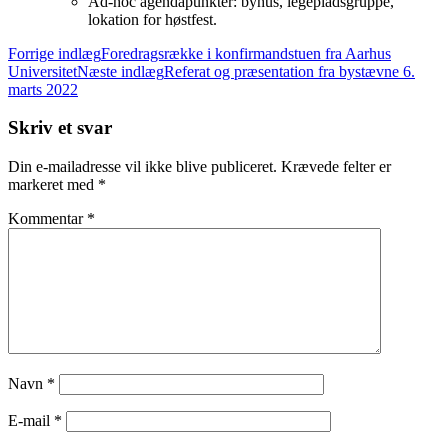
Ad-hoc agendapunkter: byhus, legepladsgruppe,
lokation for høstfest.
Indlægsnavigation
Forrige indlæg
Foredragsrække i konfirmandstuen fra Aarhus
Universitet
Næste indlæg
Referat og præsentation fra bystævne 6.
marts 2022
Skriv et svar
Din e-mailadresse vil ikke blive publiceret.
Krævede felter er
markeret med
*
Kommentar
*
Navn
*
E-mail
*