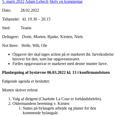
5. marts 2022
Adam Lebech
Skriv en kommentar
Dato: 28.02.2022
Tidspunkt: kl. 19.30 – 20.15
Sted: Teams
Deltagere: Dorte, Morten; Bjarke, Kirsten, Niels
Not there: Helle, Wili, Ole
Opgaver der skal tages action på er markeret iht. farvekoderne
herover for den, som har opgaveansvaret.
Fælles opgaveansvar er markeret med denne muntre farve.
Planlægning af bystævne 06.03.2022 kl. 13 i konfirmandstuen
Følgende agenda er besluttet:
Morten skriver referat
Valg af dirigent (Charlotte La Cour er forhåndsbriefet).
Oldermandens beretning v. Kirsten
Status på bylaugets arbejde og planer for den
kommende bylaugsår