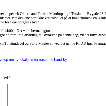
ner – specielt Oldermand Torben Mandrup – på Torslunde Bygade 23, ha
roblemet, idet den ene part ikke var indstillet på at imødekomme en løs
gene for flere borgere i byen
0 kl 14:00 – Det være hermed gjort!
r en fornuftig afvikling af Bystævne på denne dag, vil det blive aflyst 
mellem Torslundevej og Store Maglevej, ved det gamle KTAS-hus. Fremrag
shop om ny lokalplan for torslunde Landsby
et med
*