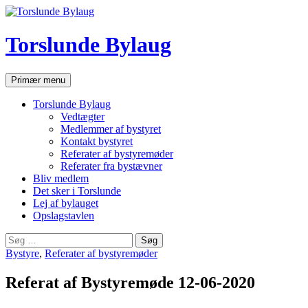
Hop
til
indhold
Torslunde Bylaug
Søg
Primær menu
Torslunde Bylaug
Vedtægter
Medlemmer af bystyret
Kontakt bystyret
Referater af bystyremøder
Referater fra bystævner
Bliv medlem
Det sker i Torslunde
Lej af bylauget
Opslagstavlen
Søg
efter:
Bystyre
,
Referater af bystyremøder
Referat af Bystyremøde 12-06-2020