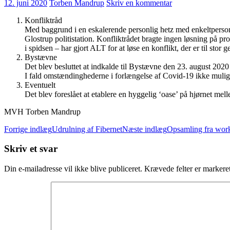
12. juni 2020
Torben Mandrup
Skriv en kommentar
Konfliktråd
Med baggrund i en eskalerende personlig hetz med enkeltperso
Glostrup politistation. Konfliktrådet bragte ingen løsning på p
i spidsen – har gjort ALT for at løse en konflikt, der er til stor 
Bystævne
Det blev besluttet at indkalde til Bystævne den 23. august 202
I fald omstændinghederne i forlængelse af Covid-19 ikke muliggø
Eventuelt
Det blev foreslået at etablere en hyggelig ‘oase’ på hjørnet 
MVH Torben Mandrup
Indlægsnavigation
Forrige indlæg
Udrulning af Fibernet
Næste indlæg
Opsamling fra work
Skriv et svar
Din e-mailadresse vil ikke blive publiceret.
Krævede felter er marker