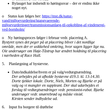
Bylauget har indsendt to høringssvar – der er endnu ikke
noget nyt.
o Status kan følges her:
https://mst.dk/natur-
vand/miljoevurdering/igangvaerende-
miljoevurderinger/transmissionsanlaeg-til-opkobling-af-vindenergi-
ved-bornholm/
o Ny høringsproces følger i februar vedr. placering A.
Bystyret synes det peger på at placering bliver i det nordlige
område, men der er usikkehed omkring, hvor sagen ligger lige nu.
Ole undersøger om Høje-Tåstrup har ændret holdning til placering
i nærheden af Race Hall.
5. Planlægning af bystævne.
Dato/indkaldelse/hvem er på valg/vedtægtsændring.
Der arbejdes på at afholde bystævne d19.3. kl. 13-14.30.
Dorte tjekker lokale. Dorte, Niels, Morten og Bjarke er på
valg og vi mangler en suppleant. Der skal udarbejdes et
forslag til vedtægtsændringer vedr. pensionist-rabat. Bjarke
undersøger vedr. smørrebrød og måske vin/øl.
Kirsten sender indbydelse ud.
6. Input fra borgere til drøftelse