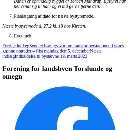
Banen er oprindelig bygget af Torben Mandrup. Bystyret har
henvendt sig til ham og vi må gerne fjerne den.
Planlægning af dato for næste bystyremøde.
Næste bystyremøde d. 27.2 kl. 19 hos Kirsten.
Eventuelt
Indlægsnavigation
Forrige indlæg
Send et høringssvar om transformerstationen i vores
grønne områder – frist mandag den 5. december
Næste
indlæg
Indkaldelse til bystævne 19. marts 2023
Forening for landsbyen Torslunde og
omegn