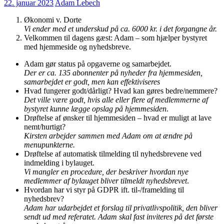
22. januar 2023
Adam Lebech
Økonomi v. Dorte
Vi ender med et underskud på ca. 6000 kr. i det forgangne år.
Velkommen til dagens gæst: Adam – som hjælper bystyret
med hjemmeside og nyhedsbreve.
Adam gør status på opgaverne og samarbejdet.
Der er ca. 135 abonnenter på nyheder fra hjemmesiden,
samarbejdet er godt, men kan effektiviseres
Hvad fungerer godt/dårligt? Hvad kan gøres bedre/nemmere?
Det ville være godt, hvis alle eller flere af medlemmerne af
bystyret kunne lægge opslag på hjemmesiden
.
Drøftelse af ønsker til hjemmesiden – hvad er muligt at lave
nemt/hurtigt?
Kirsten arbejder sammen med Adam om at ændre på
menupunkterne.
Drøftelse af automatisk tilmelding til nyhedsbrevene ved
indmelding i bylauget.
Vi mangler en procedure, der beskriver hvordan nye
medlemmer af bylauget bliver tilmeldt nyhedsbrevet
.
Hvordan har vi styr på GDPR ift. til-/framelding til
nyhedsbrev?
Adam har udarbejdet et forslag til privatlivspolitik, den bliver
sendt ud med referatet. Adam skal fast inviteres på det første