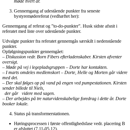
møde hvert år.
Gennemgang af udestående punkter fra seneste
bystyremødereferat (vedhæftet her):
Gennemgang af referat og ”to-do-punkter”. Husk sidste afsnit i
referatet med liste over udestående punkter.
Udvalgte punkter fra referatet gennemgås særskilt i nedenstående
punkter.
Opfølgningspunkter gennemgået:
–
Diskussion vedr. Born Fibers efterladenskaber. Kirsten afventer
oversigt.
– Møde på vej i legepladsgruppen – Dorte har kontakten.
– I marts omdeles medlemskort – Dorte, Helle og Morten går videre
med det.
– Der skal følges op på vand på engen ved pumpestationen. Kirsten
sender billede til Niels,
der går videre med sagen.
– Der arbejdes på tre naturvidenskabelige foredrag i dette år. Dorte
booker lokale.
Status på transformerstationen.
Høringsprocessen i første offentlighedsfase vedr. placering B
er afsluttet (7.11-05.12).