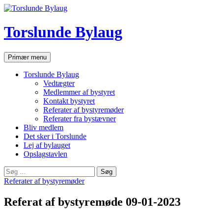
Hop
til
indhold
Torslunde Bylaug
Søg
Primær menu
Torslunde Bylaug
Vedtægter
Medlemmer af bystyret
Kontakt bystyret
Referater af bystyremøder
Referater fra bystævner
Bliv medlem
Det sker i Torslunde
Lej af bylauget
Opslagstavlen
Søg
efter:
Referater af bystyremøder
Referat af bystyremøde 09-01-2023