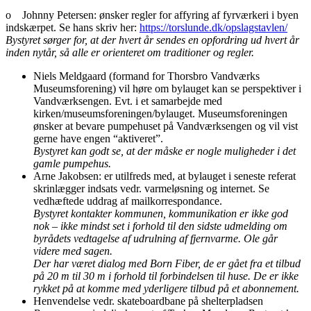
o Johnny Petersen: ønsker regler for affyring af fyrværkeri i byen
indskærpet. Se hans skriv her:
https://torslunde.dk/opslagstavlen/
Bystyret sørger for, at der hvert år sendes en opfordring ud hvert år
inden nytår, så alle er orienteret om traditioner og regler.
Niels Meldgaard (formand for Thorsbro Vandværks
Museumsforening) vil høre om bylauget kan se perspektiver i
Vandværksengen. Evt. i et samarbejde med
kirken/museumsforeningen/bylauget. Museumsforeningen
ønsker at bevare pumpehuset på Vandværksengen og vil vist
gerne have engen “aktiveret”.
Bystyret kan godt se, at der måske er nogle muligheder i det
gamle pumpehus.
Arne Jakobsen: er utilfreds med, at bylauget i seneste referat
skrinlægger indsats vedr. varmeløsning og internet. Se
vedhæftede uddrag af mailkorrespondance.
Bystyret kontakter kommunen, kommunikation er ikke god
nok – ikke mindst set i forhold til den sidste udmelding om
byrådets vedtagelse af udrulning af fjernvarme. Ole går
videre med sagen.
Der har været dialog med Born Fiber, de er gået fra et tilbud
på 20 m til 30 m i forhold til forbindelsen til huse. De er ikke
rykket på at komme med yderligere tilbud på et abonnement.
Henvendelse vedr. skateboardbane på shelterpladsen